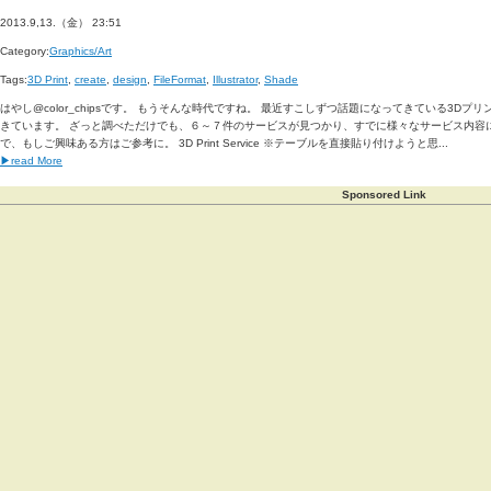
2013.9,13.（金） 23:51
Category:
Graphics/Art
Tags:
3D Print
,
create
,
design
,
FileFormat
,
Illustrator
,
Shade
はやし@color_chipsです。 もうそんな時代ですね。 最近すこしずつ話題になってきている3D
きています。 ざっと調べただけでも、６～７件のサービスが見つかり、すでに様々なサービス内容
で、もしご興味ある方はご参考に。 3D Print Service ※テーブルを直接貼り付けようと思...
▶read More
Sponsored Link