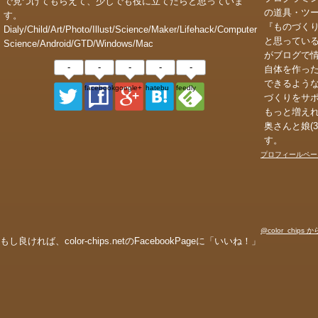
で見つけてもらえて、少しでも役に立てたらと思っていま
の道具・ツ
す。
『ものづく
Dialy/Child/Art/Photo/Illust/Science/Maker/Lifehack/Computer
と思ってい
Science/Android/GTD/Windows/Mac
がブログで
-
-
-
-
-
自体を作っ
できるよう
facebook_page
google+
hatebu
feedly
づくりをサ
もっと増え
奥さんと娘(
す。
プロフィールペー
@color_chips
もし良ければ、color-chips.netのFacebookPageに「いいね！」