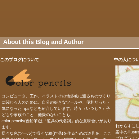
About this Blog and Author
このブログについて
中の人につ
コンピュータ、工作、イラストその他多岐に渡るものづくり
に関わる人のために、自分の好きなツールや、便利だった・
気になったTipsなどを紹介しています。時々（いつも？）子
どもや家族のこと、他愛のないことも。
color pencils(色鉛筆)は「道具の代名詞」的な意味合いがあり
れからすこ
ます。
案中のIllu
様々な色(ツール)で様々な絵(作品)を作るための道具を、ここ
プログラミ