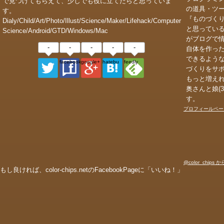
で見つけてもらえて、少しでも役に立てたらと思っていま
の道具・ツ
す。
『ものづく
Dialy/Child/Art/Photo/Illust/Science/Maker/Lifehack/Computer
と思ってい
Science/Android/GTD/Windows/Mac
がブログで
-
-
-
-
-
自体を作っ
できるよう
facebook_page
google+
hatebu
feedly
づくりをサ
もっと増え
奥さんと娘(
す。
プロフィールペー
@color_chips
もし良ければ、color-chips.netのFacebookPageに「いいね！」