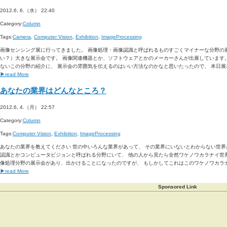
2012.6, 6.（水） 22:40
Category:
Column
Tags:
Camera
,
Computer Vision
,
Exhibition
,
ImageProcessing
画像センシング展に行ってきました。 画像処理・画像認識と呼ばれるものすごくマイナーな分野の
い？）大きな展示会です。 画像関連機器とか、ソフトウェアとかのメーカーさんが出展しています。
ないこの分野の紹介に、 展示会の雰囲気を伝えるのはいい方法なのかなと思いたったので、 本日展示
▶read More
あなたの業界はどんなところ？
2012.6, 4.（月） 22:57
Category:
Column
Tags:
Computer Vision
,
Exhibition
,
ImageProcessing
あなたの業界を教えてください 世の中いろんな業界があって、 その業界にいないとわからない世界
認識とかコンピュータビジョンと呼ばれる分野にいて、 他の人から見たら全然ワケノワカラナイ世
像処理分野の展示会があり、出かけることになったのですが、 もしかしてこれはこのワケノワカラナ
▶read More
Sponsored Link