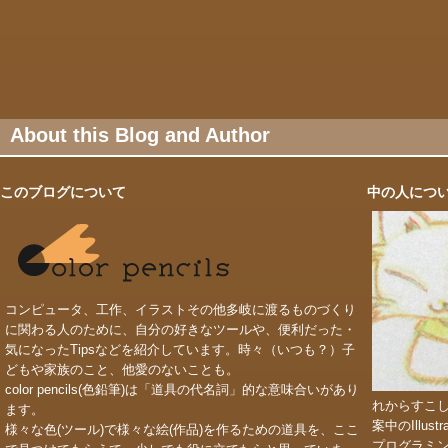
About this Blog and Author
このブログについて
中の人につ
コンピュータ、工作、イラストその他多岐に渡るものづくり
に関わる人のために、自分の好きなツールや、便利だった・
気になったTipsなどを紹介しています。時々（いつも？）子
どもや家族のこと、他愛のないことも。
color pencils(色鉛筆)は「道具の代名詞」的な意味合いがあり
れからすこ
ます。
案中のIllu
様々な色(ツール)で様々な絵(作品)を作るための道具を、ここ
プログラミ