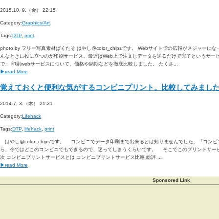
2015.10, 9.（金） 22:15
Category:
Graphics/Art
Tags:
DTP
,
print
photo by フリー写真素材ぱくたそ はやし@color_chipsです。 Webサイトでの広報がメジ
んなときに役に立つのが印刷サービス。最近はWeb上で注文しデータを送るだけで完了というサー
で、 印刷webサービスについて、価格や納期などを徹底比較しました。 たくさ...
▶read More
覚えておくと便利な気がするコンビニプリント。比較してみまし
2014.7, 3.（木） 21:31
Category:
Lifehack
Tags:
DTP
,
lifehack
,
print
はやし@color_chipsです。 コンビニでデータ印刷まで出来るとは知りませんでした。『コ
ら、今ではどこのコンビニでもできるので、迷ってしまうくらいです。 そこでこのプリントサービ
次 コンビニプリントサービスとは コンビニプリントサービス比較 総評 ...
▶read More
Sponsored Link