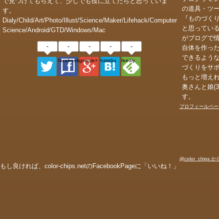
で見つけてもらえて、少しでも役に立てたらと思っていま
の道具・ツ
す。
『ものづく
Dialy/Child/Art/Photo/Illust/Science/Maker/Lifehack/Computer
と思ってい
Science/Android/GTD/Windows/Mac
がブログで
-
-
-
-
-
自体を作っ
できるよう
facebook_page
google+
hatebu
feedly
づくりをサ
もっと増え
奥さんと娘(
す。
プロフィールペー
@color_chips
もし良ければ、color-chips.netのFacebookPageに「いいね！」