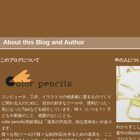
About this Blog and Author
このブログについて
中の人につ
コンピュータ、工作、イラストその他多岐に渡るものづくり
に関わる人のために、自分の好きなツールや、便利だった・
気になったTipsなどを紹介しています。時々（いつも？）子
どもや家族のこと、他愛のないことも。
color pencils(色鉛筆)は「道具の代名詞」的な意味合いがあり
れからすこ
ます。
案中のIllu
様々な色(ツール)で様々な絵(作品)を作るための道具を、ここ
プログラミ